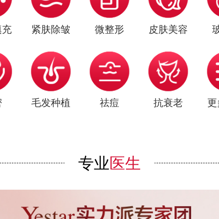
填充
紧肤除皱
微整形
皮肤美容
密
毛发种植
祛痘
抗衰老
更
专业
医生