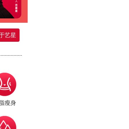
于艺星
脂瘦身