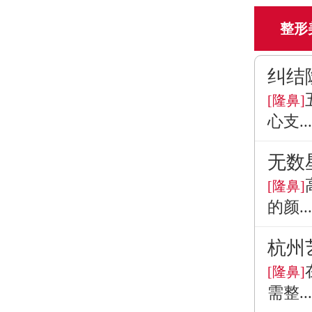
整形
纠结
[隆鼻]
心支...
无数
[隆鼻]
的颜...
杭州
[隆鼻]
需整...