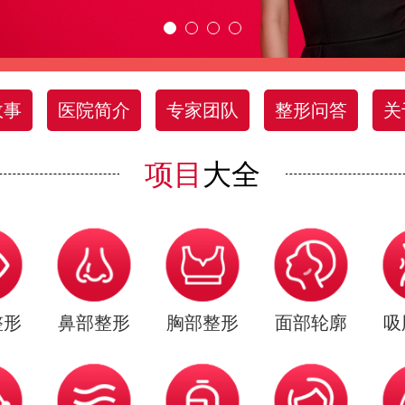
故事
医院简介
专家团队
整形问答
关
项目
大全
整形
鼻部整形
胸部整形
面部轮廓
吸