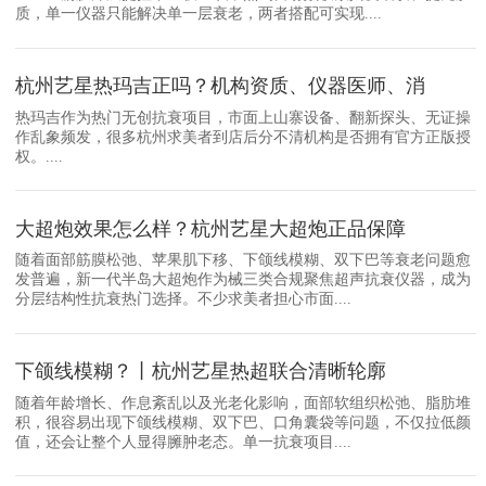
质，单一仪器只能解决单一层衰老，两者搭配可实现....
杭州艺星热玛吉正吗？机构资质、仪器医师、消
热玛吉作为热门无创抗衰项目，市面上山寨设备、翻新探头、无证操
作乱象频发，很多杭州求美者到店后分不清机构是否拥有官方正版授
权。....
大超炮效果怎么样？杭州艺星大超炮正品保障
随着面部筋膜松弛、苹果肌下移、下颌线模糊、双下巴等衰老问题愈
发普遍，新一代半岛大超炮作为械三类合规聚焦超声抗衰仪器，成为
分层结构性抗衰热门选择。不少求美者担心市面....
下颌线模糊？丨杭州艺星热超联合清晰轮廓
随着年龄增长、作息紊乱以及光老化影响，面部软组织松弛、脂肪堆
积，很容易出现下颌线模糊、双下巴、口角囊袋等问题，不仅拉低颜
值，还会让整个人显得臃肿老态。单一抗衰项目....