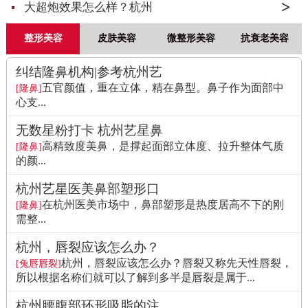
大超炮效果怎么样？杭州
整形美容
皮肤美容
微整形美容
抗衰老美容
纠结隆鼻机构|参考杭州艺
五官颜值，重在立体，精在鼻型。鼻子作为面部中
[隆鼻]
心支...
无数星粉打卡 杭州艺星鼻
高精致度美鼻，是撑起面部立体度、拉升整体气质
[隆鼻]
的颜...
杭州艺星医美鼻部塑形口
在杭州医美市场中，鼻部塑形是热度居高不下的刚
[隆鼻]
需整...
杭州，唇裂应该怎么办？
杭州，唇裂应该怎么办？唇裂又称先天性唇裂，
[兔唇唇裂]
所以根据名称们就可以了解到多半是唇裂是属于...
杭州腰腹部环形吸脂的注