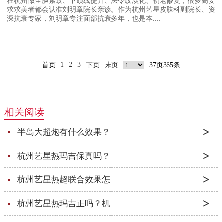
在杭州做全脸紧致、下颌线提升、法令纹淡化、初老修复，很多高要
求求美者都会认准刘明章院长亲诊。作为杭州艺星皮肤科副院长、资
深抗衰专家，刘明章专注面部抗衰多年，也是本....
1
2
3
首页
下页
末页
37页365条
相关阅读
半岛大超炮有什么效果？
杭州艺星热玛吉保真吗？
杭州艺星热超联合效果怎
杭州艺星热玛吉正吗？机