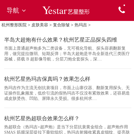
导航
杭州整形医院
>
皮肤美容
>
复合除皱
>
热玛吉
>
半岛大超炮有什么效果？杭州艺星正品探头四维
市面上普通超声炮多为二类设备，无可视化导航、探头容易翻新复
用，做完提拉微弱、短期反弹；半岛大超炮是半岛全新迭代三类医疗
器械，搭载 B 超影像导航，分层刀炮全套探头，深....
杭州艺星热玛吉保真吗？效果怎么样
热玛吉作为主流无创抗衰项目，市面上山寨仪器、翻新复用探头、无
证操作乱象频发，低价引流的假热玛吉不仅没有紧致效果，还容易造
成皮肤烫伤、凹陷、屏障永久受损。很多杭州求....
杭州艺星热超联合效果怎么样？
热超联合（热玛吉+超声炮）是当下分层抗衰黄金组合，超声炮作用
SMAS 筋膜深层提拉下垂软组织，热玛吉射频收紧真皮细纹、提亮肤