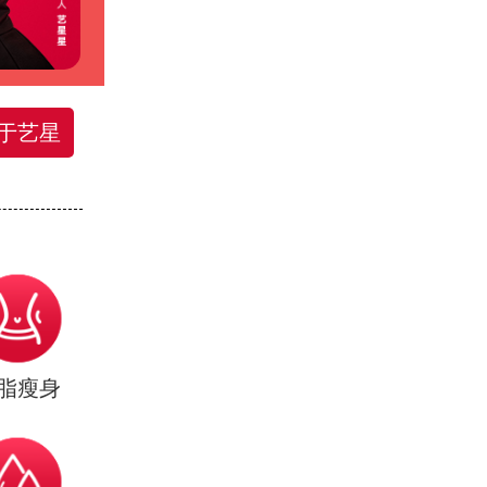
于艺星
脂瘦身