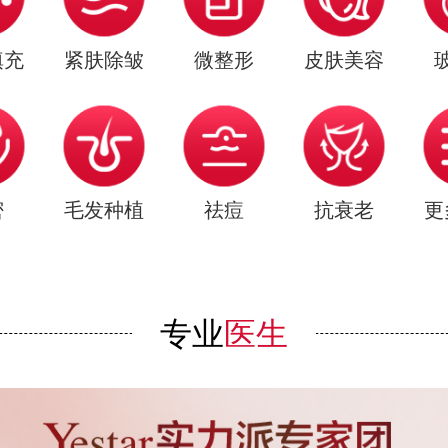
填充
紧肤除皱
微整形
皮肤美容
密
毛发种植
祛痘
抗衰老
更
专业
医生