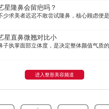
艺星隆鼻会留疤吗？
不少求美者迟迟不敢尝试隆鼻，核心顾虑便
艺星直鼻微翘对比小
鼻子执掌面部立体度，是决定整体颜值气质
进入整形美容频道