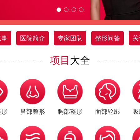
故事
医院简介
专家团队
整形问答
关
项目
大全
整形
鼻部整形
胸部整形
面部轮廓
吸