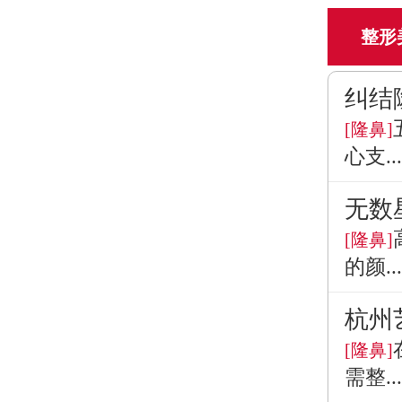
整形
纠结
[隆鼻]
心支...
无数
[隆鼻]
的颜...
杭州
[隆鼻]
需整...