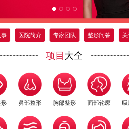
故事
医院简介
专家团队
整形问答
关
项目
大全
整形
鼻部整形
胸部整形
面部轮廓
吸