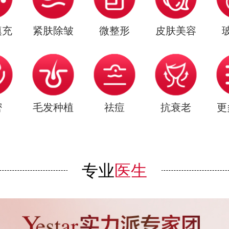
填充
紧肤除皱
微整形
皮肤美容
密
毛发种植
祛痘
抗衰老
更
专业
医生