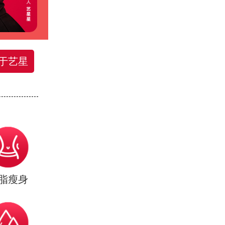
于艺星
脂瘦身