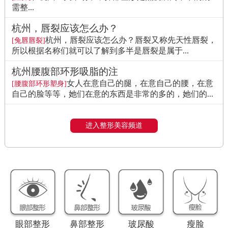
需整...
杭州，唇裂应该怎么办？
杭州，唇裂应该怎么办？唇裂又称先天性唇裂，
[兔唇唇裂]
所以根据名称们就可以了解到多半是唇裂是属于...
杭州腰腹部环形吸脂的注
女人在意自己的腿，在意自己的腰，在意
[腰腹部环形塑身]
自己的脸等等，她们在意的东西是非常的多的，她们的...
进入整形美容频道
眼部整形
鼻部整形
玻尿酸
瘦脸