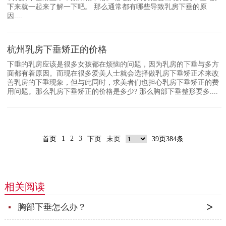
下来就一起来了解一下吧。 那么通常都有哪些导致乳房下垂的原
因....
杭州乳房下垂矫正的价格
下垂的乳房应该是很多女孩都在烦恼的问题，因为乳房的下垂与多方
面都有着原因。而现在很多爱美人士就会选择做乳房下垂矫正术来改
善乳房的下垂现象，但与此同时，求美者们也担心乳房下垂矫正的费
用问题。那么乳房下垂矫正的价格是多少? 那么胸部下垂整形要多....
1
2
3
首页
下页
末页
39页384条
相关阅读
胸部下垂怎么办？