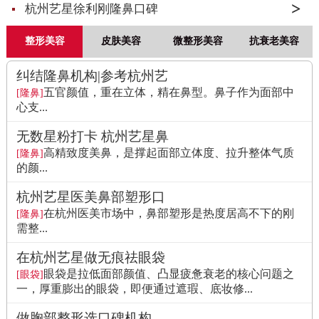
杭州艺星徐利刚隆鼻口碑
整形美容
皮肤美容
微整形美容
抗衰老美容
纠结隆鼻机构|参考杭州艺
五官颜值，重在立体，精在鼻型。鼻子作为面部中
[隆鼻]
心支...
无数星粉打卡 杭州艺星鼻
高精致度美鼻，是撑起面部立体度、拉升整体气质
[隆鼻]
的颜...
杭州艺星医美鼻部塑形口
在杭州医美市场中，鼻部塑形是热度居高不下的刚
[隆鼻]
需整...
在杭州艺星做无痕祛眼袋
眼袋是拉低面部颜值、凸显疲惫衰老的核心问题之
[眼袋]
一，厚重膨出的眼袋，即便通过遮瑕、底妆修...
做胸部整形选口碑机构，