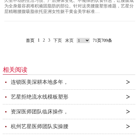
久坐不动的生活习惯、产后身体变化、不规律的饮食作息，让腰腹成
为全身最容易堆积顽固脂肪的部位。针对这类腰腹塑形难题，艺星分
层精雕腰腹吸脂依托亚洲女性躯干黄金美学标准....
1
2
3
首页
下页
末页
71页709条
相关阅读
连锁医美深耕本地多年，
艺星拒绝流水线模板塑形
资深医师团队临床操作，
杭州艺星医师团队实操腰