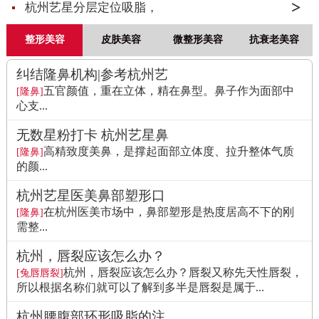
杭州艺星分层定位吸脂，
整形美容
皮肤美容
微整形美容
抗衰老美容
纠结隆鼻机构|参考杭州艺
五官颜值，重在立体，精在鼻型。鼻子作为面部中
[隆鼻]
心支...
无数星粉打卡 杭州艺星鼻
高精致度美鼻，是撑起面部立体度、拉升整体气质
[隆鼻]
的颜...
杭州艺星医美鼻部塑形口
在杭州医美市场中，鼻部塑形是热度居高不下的刚
[隆鼻]
需整...
杭州，唇裂应该怎么办？
杭州，唇裂应该怎么办？唇裂又称先天性唇裂，
[兔唇唇裂]
所以根据名称们就可以了解到多半是唇裂是属于...
杭州腰腹部环形吸脂的注