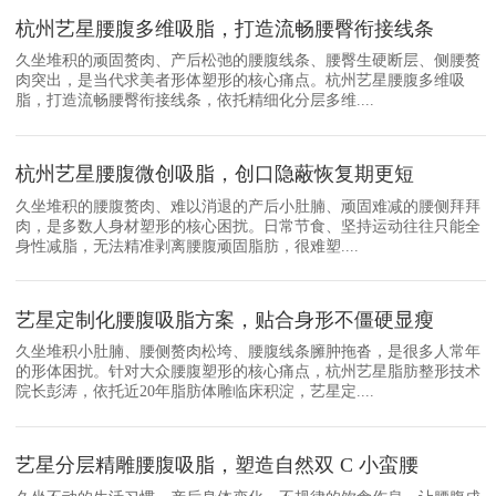
杭州艺星腰腹多维吸脂，打造流畅腰臀衔接线条
久坐堆积的顽固赘肉、产后松弛的腰腹线条、腰臀生硬断层、侧腰赘
肉突出，是当代求美者形体塑形的核心痛点。杭州艺星腰腹多维吸
脂，打造流畅腰臀衔接线条，依托精细化分层多维....
杭州艺星腰腹微创吸脂，创口隐蔽恢复期更短
久坐堆积的腰腹赘肉、难以消退的产后小肚腩、顽固难减的腰侧拜拜
肉，是多数人身材塑形的核心困扰。日常节食、坚持运动往往只能全
身性减脂，无法精准剥离腰腹顽固脂肪，很难塑....
艺星定制化腰腹吸脂方案，贴合身形不僵硬显瘦
久坐堆积小肚腩、腰侧赘肉松垮、腰腹线条臃肿拖沓，是很多人常年
的形体困扰。针对大众腰腹塑形的核心痛点，杭州艺星脂肪整形技术
院长彭涛，依托近20年脂肪体雕临床积淀，艺星定....
艺星分层精雕腰腹吸脂，塑造自然双 C 小蛮腰