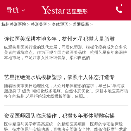
导航
杭州整形医院
>
整形美容
>
身体塑形
>
普通吸脂
>
连锁医美深耕本地多年，杭州艺星积攒大量脂雕
纵观杭州医美行业的迭代发展，同质化塑形、模板化瘦身成为众多求
美者的避坑痛点。作为正规全国连锁医美品牌，杭州艺星多年来深耕
本地市场，立足江浙女性纤细骨架、柔和自然的....
艺星拒绝流水线模板塑形，依照个人体态打造专
随着医美审美日趋理性化，大众对形体塑形的需求，早已从“单纯减
脂瘦身”升级为“精细化线条雕琢、自然体态优化”。深耕本地医美市场
多年的杭州.艺星拒绝流水线模板塑形，依照....
资深医师团队临床操作，积攒多年形体塑雕实操
医学精度与美学审美高度统一的精细医美项目，医师的专项临床经
验、技术体系与实操功底，直接决定塑形安全性、线条流畅度与术后