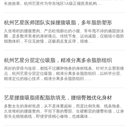
长效效果。杭州艺星作为华东地区5A级正规医美机构....
杭州艺星医师团队实操腰腹吸脂，多年脂肪塑形
久坐堆积的腰腹赘肉、产后松弛膨出的小腹、常年甩不掉的顽固游泳
圈，是多数求美者的身材痛点。传统节食、运动减脂，仅能缩小脂肪
细胞体积，不仅见效慢，还极易反复反弹，很难....
杭州艺星分层定位吸脂，精准分离多余脂肪组织
再好的穿搭与妆容，都抵不过臃肿拖沓的身材线条。针对大众塑形痛
点，杭州艺星分层定位吸脂，精准分离多余脂肪组织，以科学分层、
精准定位的核心技术，精准分离多余脂肪组织，....
艺星腰腹吸脂搭配脂肪填充，腰细臀翘优化身材
多数女生的身材焦虑，从不是体重超标，而是比例失衡、线条拖沓。
久坐堆积的腰腹赘肉、平坦下垂的臀部、生硬断层的腰臀衔接，让身
形失去精致曲线，即便穿搭精心修饰，也难藏体....