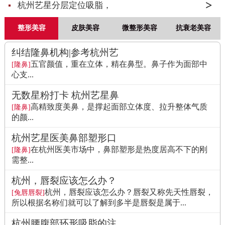
杭州艺星分层定位吸脂，
整形美容
皮肤美容
微整形美容
抗衰老美容
纠结隆鼻机构|参考杭州艺
五官颜值，重在立体，精在鼻型。鼻子作为面部中
[隆鼻]
心支...
无数星粉打卡 杭州艺星鼻
高精致度美鼻，是撑起面部立体度、拉升整体气质
[隆鼻]
的颜...
杭州艺星医美鼻部塑形口
在杭州医美市场中，鼻部塑形是热度居高不下的刚
[隆鼻]
需整...
杭州，唇裂应该怎么办？
杭州，唇裂应该怎么办？唇裂又称先天性唇裂，
[兔唇唇裂]
所以根据名称们就可以了解到多半是唇裂是属于...
杭州腰腹部环形吸脂的注