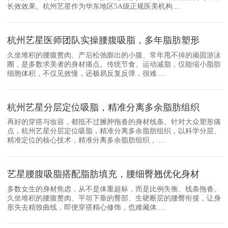
长效效果。杭州艺星作为华东地区5A级正规医美机构....
杭州艺星医师团队实操腰腹吸脂，多年脂肪塑形
久坐堆积的腰腹赘肉、产后松弛膨出的小腹、常年甩不掉的顽固游泳
圈，是多数求美者的身材痛点。传统节食、运动减脂，仅能缩小脂肪
细胞体积，不仅见效慢，还极易反复反弹，很难....
杭州艺星分层定位吸脂，精准分离多余脂肪组织
再好的穿搭与妆容，都抵不过臃肿拖沓的身材线条。针对大众塑形痛
点，杭州艺星分层定位吸脂，精准分离多余脂肪组织，以科学分层、
精准定位的核心技术，精准分离多余脂肪组织，....
艺星腰腹吸脂搭配脂肪填充，腰细臀翘优化身材
多数女生的身材焦虑，从不是体重超标，而是比例失衡、线条拖沓。
久坐堆积的腰腹赘肉、平坦下垂的臀部、生硬断层的腰臀衔接，让身
形失去精致曲线，即便穿搭精心修饰，也难藏体....