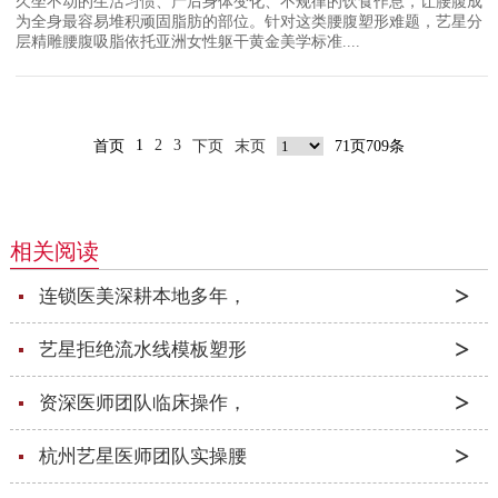
久坐不动的生活习惯、产后身体变化、不规律的饮食作息，让腰腹成
为全身最容易堆积顽固脂肪的部位。针对这类腰腹塑形难题，艺星分
层精雕腰腹吸脂依托亚洲女性躯干黄金美学标准....
1
2
3
首页
下页
末页
71页709条
相关阅读
连锁医美深耕本地多年，
艺星拒绝流水线模板塑形
资深医师团队临床操作，
杭州艺星医师团队实操腰