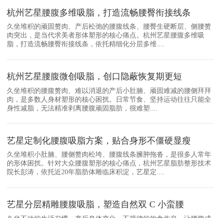
杭州艺星腰腹多维吸脂，打造流畅腰臀衔接线条
久坐堆积的顽固赘肉、产后松弛的腰腹线条、腰臀生硬断层、侧腰赘
肉突出，是当代求美者形体塑形的核心痛点。杭州艺星腰腹多维吸
脂，打造流畅腰臀衔接线条，依托精细化分层多维....
杭州艺星腰腹微创吸脂，创口隐蔽恢复期更短
久坐堆积的腰腹赘肉、难以消退的产后小肚腩、顽固难减的腰侧拜拜
肉，是多数人身材塑形的核心困扰。日常节食、坚持运动往往只能全
身性减脂，无法精准剥离腰腹顽固脂肪，很难塑....
艺星定制化腰腹吸脂方案，贴合身形不僵硬显瘦
久坐堆积小肚腩、腰侧赘肉松垮、腰腹线条臃肿拖沓，是很多人常年
的形体困扰。针对大众腰腹塑形的核心痛点，杭州艺星脂肪整形技术
院长彭涛，依托近20年脂肪体雕临床积淀，艺星定....
艺星分层精雕腰腹吸脂，塑造自然双 C 小蛮腰