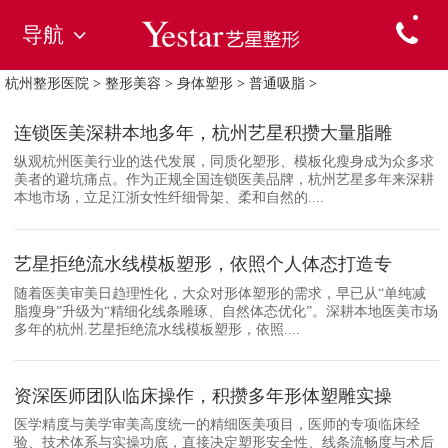
导航
杭州整形医院
>
整形美容
>
身体塑形
>
普通吸脂
>
连锁医美深耕本地多年，杭州艺星积攒大量脂雕
纵观杭州医美行业的迭代发展，同质化塑形、模板化瘦身成为众多求
美者的避坑痛点。作为正规全国连锁医美品牌，杭州艺星多年来深耕
本地市场，立足江浙女性纤细骨架、柔和自然的....
艺星拒绝流水线模板塑形，依照个人体态打造专
随着医美审美日趋理性化，大众对形体塑形的需求，早已从“单纯减
脂瘦身”升级为“精细化线条雕琢、自然体态优化”。深耕本地医美市场
多年的杭州.艺星拒绝流水线模板塑形，依照....
资深医师团队临床操作，积攒多年形体塑雕实操
医学精度与美学审美高度统一的精细医美项目，医师的专项临床经
验、技术体系与实操功底，直接决定塑形安全性、线条流畅度与术后