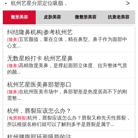
杭州艺星分层定位吸脂，
整形美容
皮肤美容
微整形美容
抗衰老美容
纠结隆鼻机构|参考杭州艺
五官颜值，重在立体，精在鼻型。鼻子作为面部中
[隆鼻]
心支...
无数星粉打卡 杭州艺星鼻
高精致度美鼻，是撑起面部立体度、拉升整体气质
[隆鼻]
的颜...
杭州艺星医美鼻部塑形口
在杭州医美市场中，鼻部塑形是热度居高不下的刚
[隆鼻]
需整...
杭州，唇裂应该怎么办？
杭州，唇裂应该怎么办？唇裂又称先天性唇裂，
[兔唇唇裂]
所以根据名称们就可以了解到多半是唇裂是属于...
杭州腰腹部环形吸脂的注