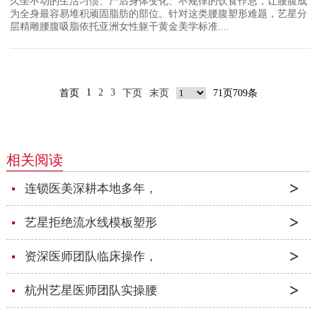
久坐不动的生活习惯、产后身体变化、不规律的饮食作息，让腰腹成
为全身最容易堆积顽固脂肪的部位。针对这类腰腹塑形难题，艺星分
层精雕腰腹吸脂依托亚洲女性躯干黄金美学标准....
1
2
3
首页
下页
末页
71页709条
相关阅读
连锁医美深耕本地多年，
艺星拒绝流水线模板塑形
资深医师团队临床操作，
杭州艺星医师团队实操腰