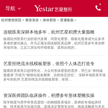
导航
杭州整形医院
>
整形美容
>
身体塑形
>
普通吸脂
>
连锁医美深耕本地多年，杭州艺星积攒大量脂雕
纵观杭州医美行业的迭代发展，同质化塑形、模板化瘦身成为众多求
美者的避坑痛点。作为正规全国连锁医美品牌，杭州艺星多年来深耕
本地市场，立足江浙女性纤细骨架、柔和自然的....
艺星拒绝流水线模板塑形，依照个人体态打造专
随着医美审美日趋理性化，大众对形体塑形的需求，早已从“单纯减
脂瘦身”升级为“精细化线条雕琢、自然体态优化”。深耕本地医美市场
多年的杭州.艺星拒绝流水线模板塑形，依照....
资深医师团队临床操作，积攒多年形体塑雕实操
医学精度与美学审美高度统一的精细医美项目，医师的专项临床经
验、技术体系与实操功底，直接决定塑形安全性、线条流畅度与术后