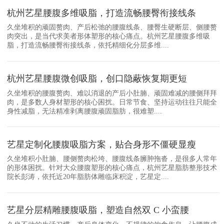
杭州艺星腰腹多维吸脂，打造流畅腰臀衔接线条
久坐堆积的顽固赘肉、产后松弛的腰腹线条、腰臀生硬断层、侧腰赘
肉突出，是当代求美者形体塑形的核心痛点。杭州艺星腰腹多维吸
脂，打造流畅腰臀衔接线条，依托精细化分层多维....
杭州艺星腰腹微创吸脂，创口隐蔽恢复期更短
久坐堆积的腰腹赘肉、难以消退的产后小肚腩、顽固难减的腰侧拜拜
肉，是多数人身材塑形的核心困扰。日常节食、坚持运动往往只能全
身性减脂，无法精准剥离腰腹顽固脂肪，很难塑....
艺星定制化腰腹吸脂方案，贴合身形不僵硬显瘦
久坐堆积小肚腩、腰侧赘肉松垮、腰腹线条臃肿拖沓，是很多人常年
的形体困扰。针对大众腰腹塑形的核心痛点，杭州艺星脂肪整形技术
院长彭涛，依托近20年脂肪体雕临床积淀，艺星定....
艺星分层精雕腰腹吸脂，塑造自然双 C 小蛮腰