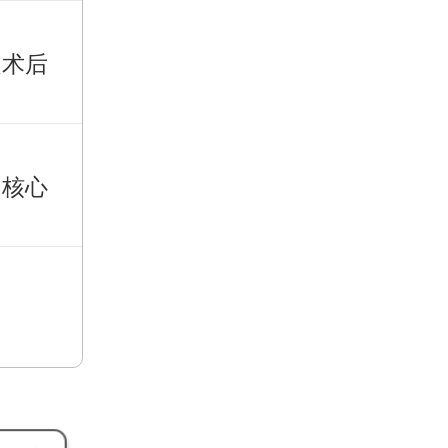
是术后
的核心