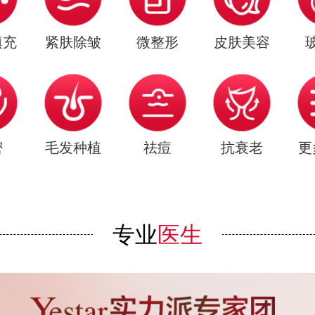
填充
紧肤除皱
微整形
皮肤美容
密
毛发种植
祛痘
抗衰老
更
专业
医生