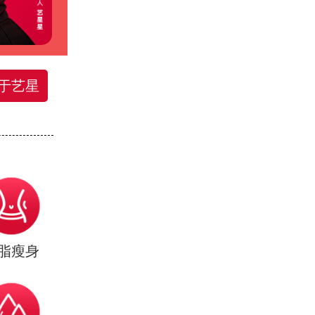
于艺星
脂瘦身