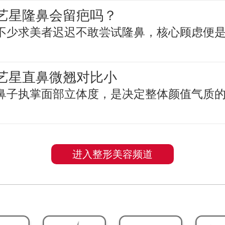
艺星隆鼻会留疤吗？
不少求美者迟迟不敢尝试隆鼻，核心顾虑便
艺星直鼻微翘对比小
鼻子执掌面部立体度，是决定整体颜值气质
进入整形美容频道