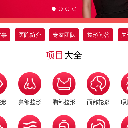
故事
医院简介
专家团队
整形问答
关
项目
大全
整形
鼻部整形
胸部整形
面部轮廓
吸