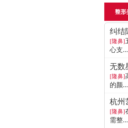
整形
纠结
[隆鼻]
心支...
无数
[隆鼻]
的颜...
杭州
[隆鼻]
需整...