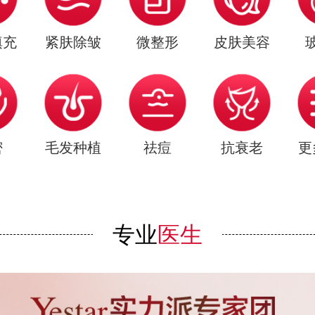
填充
紧肤除皱
微整形
皮肤美容
密
毛发种植
祛痘
抗衰老
更
专业
医生