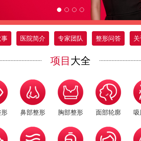
故事
医院简介
专家团队
整形问答
关
项目
大全
整形
鼻部整形
胸部整形
面部轮廓
吸