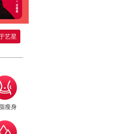
于艺星
脂瘦身