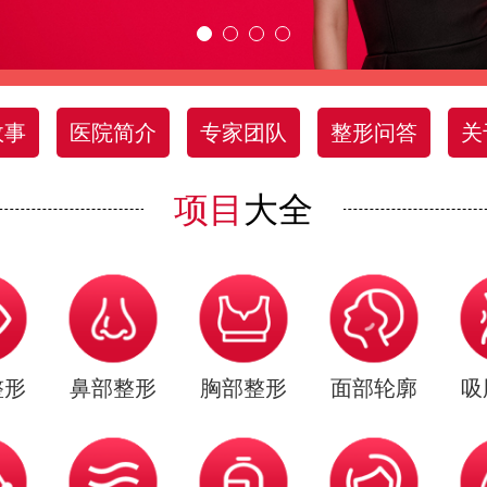
故事
医院简介
专家团队
整形问答
关
项目
大全
整形
鼻部整形
胸部整形
面部轮廓
吸