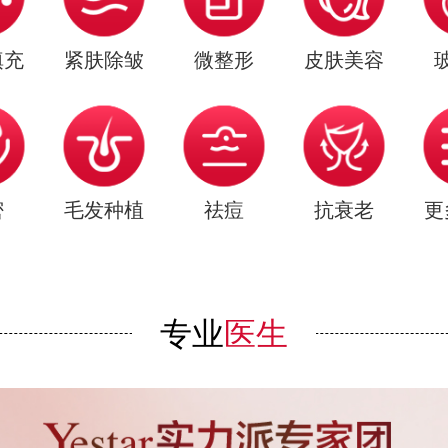
填充
紧肤除皱
微整形
皮肤美容
密
毛发种植
祛痘
抗衰老
更
专业
医生