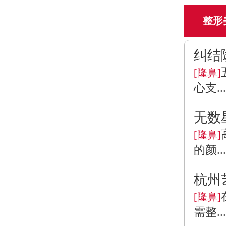
整形
纠结
[隆鼻]
心支...
无数
[隆鼻]
的颜...
杭州
[隆鼻]
需整...