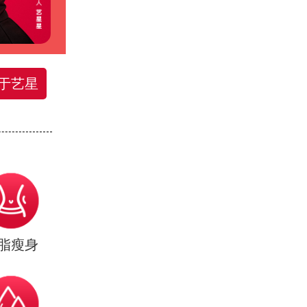
于艺星
脂瘦身