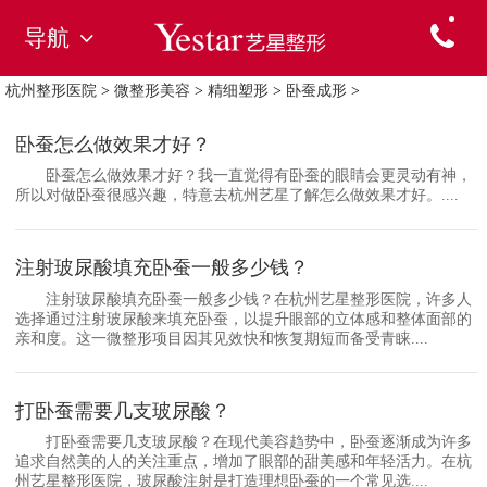
导航
杭州整形医院
>
微整形美容
>
精细塑形
>
卧蚕成形
>
卧蚕怎么做效果才好？
卧蚕怎么做效果才好？我一直觉得有卧蚕的眼睛会更灵动有神，
所以对做卧蚕很感兴趣，特意去杭州艺星了解怎么做效果才好。....
注射玻尿酸填充卧蚕一般多少钱？
注射玻尿酸填充卧蚕一般多少钱？在杭州艺星整形医院，许多人
选择通过注射玻尿酸来填充卧蚕，以提升眼部的立体感和整体面部的
亲和度。这一微整形项目因其见效快和恢复期短而备受青睐....
打卧蚕需要几支玻尿酸？
打卧蚕需要几支玻尿酸？在现代美容趋势中，卧蚕逐渐成为许多
追求自然美的人的关注重点，增加了眼部的甜美感和年轻活力。在杭
州艺星整形医院，玻尿酸注射是打造理想卧蚕的一个常见选....