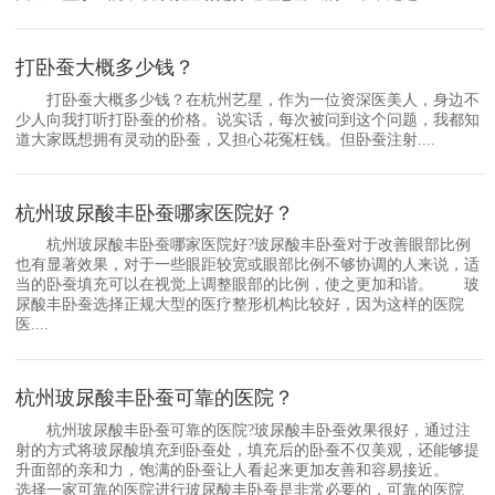
打卧蚕大概多少钱？
打卧蚕大概多少钱？在杭州艺星，作为一位资深医美人，身边不
少人向我打听打卧蚕的价格。说实话，每次被问到这个问题，我都知
道大家既想拥有灵动的卧蚕，又担心花冤枉钱。但卧蚕注射....
杭州玻尿酸丰卧蚕哪家医院好？
杭州玻尿酸丰卧蚕哪家医院好?玻尿酸丰卧蚕对于改善眼部比例
也有显著效果，对于一些眼距较宽或眼部比例不够协调的人来说，适
当的卧蚕填充可以在视觉上调整眼部的比例，使之更加和谐。 玻
尿酸丰卧蚕选择正规大型的医疗整形机构比较好，因为这样的医院
医....
杭州玻尿酸丰卧蚕可靠的医院？
杭州玻尿酸丰卧蚕可靠的医院?玻尿酸丰卧蚕效果很好，通过注
射的方式将玻尿酸填充到卧蚕处，填充后的卧蚕不仅美观，还能够提
升面部的亲和力，饱满的卧蚕让人看起来更加友善和容易接近。
选择一家可靠的医院进行玻尿酸丰卧蚕是非常必要的，可靠的医院