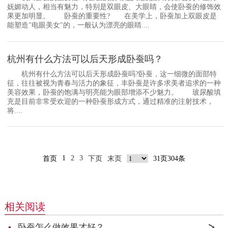
妩媚动人，相当有魅力，特别是双眼皮、大眼睛，会使卧蚕的修饰效
果更加明显。 卧蚕的重要性? 在美学上，卧蚕加上双眼皮是
能塑造"电眼美女"的，一般认为漂亮的眼睛....
杭州有什么方法可以后天形成卧蚕吗？
杭州有什么方法可以后天形成卧蚕吗?卧蚕，这一细微的面部特
征，往往被视为青春与活力的象征，丰卧蚕是许多求美者追求的一种
美容效果，卧蚕的饱满与明亮能为眼部增添不少魅力。 玻尿酸填
充是目前非常受欢迎的一种卧蚕形成方式，通过精准的注射技术，
将....
1
2
3
首页
下页
末页
31页304条
相关阅读
卧蚕怎么做效果才好？