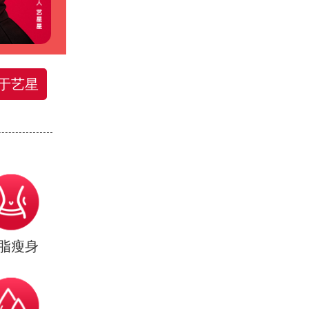
于艺星
脂瘦身