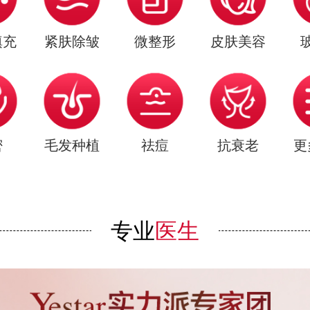
填充
紧肤除皱
微整形
皮肤美容
密
毛发种植
祛痘
抗衰老
更
专业
医生