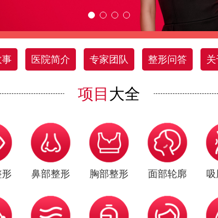
故事
医院简介
专家团队
整形问答
关
项目
大全
整形
鼻部整形
胸部整形
面部轮廓
吸