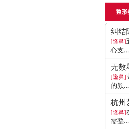
整形
纠结
[隆鼻]
心支...
无数
[隆鼻]
的颜...
杭州
[隆鼻]
需整...