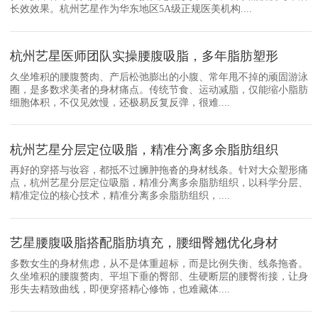
长效效果。杭州艺星作为华东地区5A级正规医美机构....
杭州艺星医师团队实操腰腹吸脂，多年脂肪塑形
久坐堆积的腰腹赘肉、产后松弛膨出的小腹、常年甩不掉的顽固游泳
圈，是多数求美者的身材痛点。传统节食、运动减脂，仅能缩小脂肪
细胞体积，不仅见效慢，还极易反复反弹，很难....
杭州艺星分层定位吸脂，精准分离多余脂肪组织
再好的穿搭与妆容，都抵不过臃肿拖沓的身材线条。针对大众塑形痛
点，杭州艺星分层定位吸脂，精准分离多余脂肪组织，以科学分层、
精准定位的核心技术，精准分离多余脂肪组织，....
艺星腰腹吸脂搭配脂肪填充，腰细臀翘优化身材
多数女生的身材焦虑，从不是体重超标，而是比例失衡、线条拖沓。
久坐堆积的腰腹赘肉、平坦下垂的臀部、生硬断层的腰臀衔接，让身
形失去精致曲线，即便穿搭精心修饰，也难藏体....