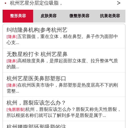
杭州艺星分层定位吸脂，
整形美容
皮肤美容
微整形美容
抗衰老美容
纠结隆鼻机构|参考杭州艺
五官颜值，重在立体，精在鼻型。鼻子作为面部中
[隆鼻]
心支...
无数星粉打卡 杭州艺星鼻
高精致度美鼻，是撑起面部立体度、拉升整体气质
[隆鼻]
的颜...
杭州艺星医美鼻部塑形口
在杭州医美市场中，鼻部塑形是热度居高不下的刚
[隆鼻]
需整...
杭州，唇裂应该怎么办？
杭州，唇裂应该怎么办？唇裂又称先天性唇裂，
[兔唇唇裂]
所以根据名称们就可以了解到多半是唇裂是属于...
杭州腰腹部环形吸脂的注