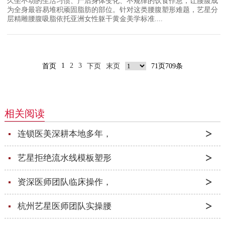
久坐不动的生活习惯、产后身体变化、不规律的饮食作息，让腰腹成
为全身最容易堆积顽固脂肪的部位。针对这类腰腹塑形难题，艺星分
层精雕腰腹吸脂依托亚洲女性躯干黄金美学标准....
1
2
3
首页
下页
末页
71页709条
相关阅读
连锁医美深耕本地多年，
艺星拒绝流水线模板塑形
资深医师团队临床操作，
杭州艺星医师团队实操腰