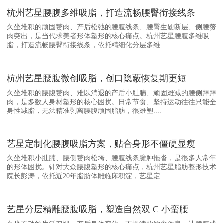
杭州艺星腰腹多维吸脂，打造流畅腰臀衔接线条
久坐堆积的顽固赘肉、产后松弛的腰腹线条、腰臀生硬断层、侧腰赘
肉突出，是当代求美者形体塑形的核心痛点。杭州艺星腰腹多维吸
脂，打造流畅腰臀衔接线条，依托精细化分层多维....
杭州艺星腰腹微创吸脂，创口隐蔽恢复期更短
久坐堆积的腰腹赘肉、难以消退的产后小肚腩、顽固难减的腰侧拜拜
肉，是多数人身材塑形的核心困扰。日常节食、坚持运动往往只能全
身性减脂，无法精准剥离腰腹顽固脂肪，很难塑....
艺星定制化腰腹吸脂方案，贴合身形不僵硬显瘦
久坐堆积小肚腩、腰侧赘肉松垮、腰腹线条臃肿拖沓，是很多人常年
的形体困扰。针对大众腰腹塑形的核心痛点，杭州艺星脂肪整形技术
院长彭涛，依托近20年脂肪体雕临床积淀，艺星定....
艺星分层精雕腰腹吸脂，塑造自然双 C 小蛮腰