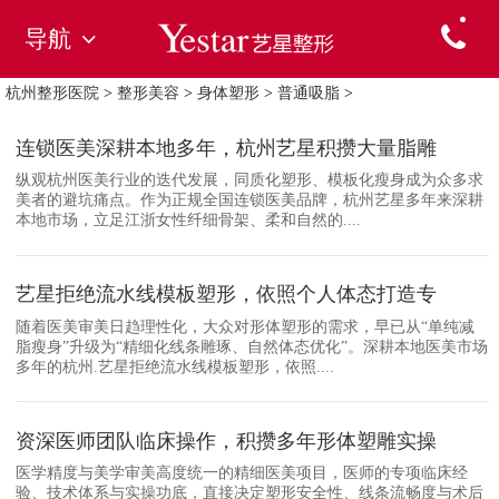
导航
杭州整形医院
>
整形美容
>
身体塑形
>
普通吸脂
>
连锁医美深耕本地多年，杭州艺星积攒大量脂雕
纵观杭州医美行业的迭代发展，同质化塑形、模板化瘦身成为众多求
美者的避坑痛点。作为正规全国连锁医美品牌，杭州艺星多年来深耕
本地市场，立足江浙女性纤细骨架、柔和自然的....
艺星拒绝流水线模板塑形，依照个人体态打造专
随着医美审美日趋理性化，大众对形体塑形的需求，早已从“单纯减
脂瘦身”升级为“精细化线条雕琢、自然体态优化”。深耕本地医美市场
多年的杭州.艺星拒绝流水线模板塑形，依照....
资深医师团队临床操作，积攒多年形体塑雕实操
医学精度与美学审美高度统一的精细医美项目，医师的专项临床经
验、技术体系与实操功底，直接决定塑形安全性、线条流畅度与术后