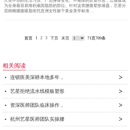
久坐不动的生活习惯、产后身体变化、不规律的饮食作息，让腰腹成
为全身最容易堆积顽固脂肪的部位。针对这类腰腹塑形难题，艺星分
层精雕腰腹吸脂依托亚洲女性躯干黄金美学标准....
1
2
3
首页
下页
末页
71页709条
相关阅读
连锁医美深耕本地多年，
艺星拒绝流水线模板塑形
资深医师团队临床操作，
杭州艺星医师团队实操腰