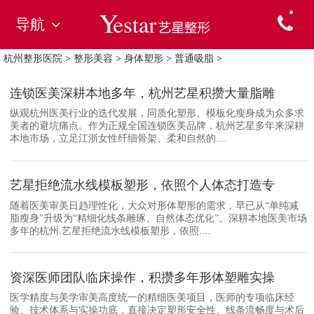
导航
杭州整形医院
>
整形美容
>
身体塑形
>
普通吸脂
>
连锁医美深耕本地多年，杭州艺星积攒大量脂雕
纵观杭州医美行业的迭代发展，同质化塑形、模板化瘦身成为众多求
美者的避坑痛点。作为正规全国连锁医美品牌，杭州艺星多年来深耕
本地市场，立足江浙女性纤细骨架、柔和自然的....
艺星拒绝流水线模板塑形，依照个人体态打造专
随着医美审美日趋理性化，大众对形体塑形的需求，早已从“单纯减
脂瘦身”升级为“精细化线条雕琢、自然体态优化”。深耕本地医美市场
多年的杭州.艺星拒绝流水线模板塑形，依照....
资深医师团队临床操作，积攒多年形体塑雕实操
医学精度与美学审美高度统一的精细医美项目，医师的专项临床经
验、技术体系与实操功底，直接决定塑形安全性、线条流畅度与术后