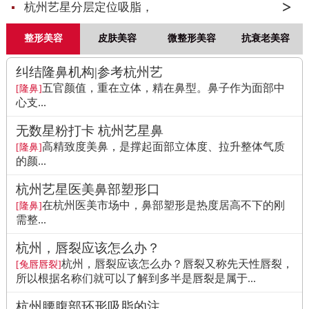
杭州艺星分层定位吸脂，
整形美容
皮肤美容
微整形美容
抗衰老美容
纠结隆鼻机构|参考杭州艺
五官颜值，重在立体，精在鼻型。鼻子作为面部中
[隆鼻]
心支...
无数星粉打卡 杭州艺星鼻
高精致度美鼻，是撑起面部立体度、拉升整体气质
[隆鼻]
的颜...
杭州艺星医美鼻部塑形口
在杭州医美市场中，鼻部塑形是热度居高不下的刚
[隆鼻]
需整...
杭州，唇裂应该怎么办？
杭州，唇裂应该怎么办？唇裂又称先天性唇裂，
[兔唇唇裂]
所以根据名称们就可以了解到多半是唇裂是属于...
杭州腰腹部环形吸脂的注