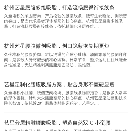
杭州艺星腰腹多维吸脂，打造流畅腰臀衔接线条
久坐堆积的顽固赘肉、产后松弛的腰腹线条、腰臀生硬断层、侧腰赘
肉突出，是当代求美者形体塑形的核心痛点。杭州艺星腰腹多维吸
脂，打造流畅腰臀衔接线条，依托精细化分层多维....
杭州艺星腰腹微创吸脂，创口隐蔽恢复期更短
久坐堆积的腰腹赘肉、难以消退的产后小肚腩、顽固难减的腰侧拜拜
肉，是多数人身材塑形的核心困扰。日常节食、坚持运动往往只能全
身性减脂，无法精准剥离腰腹顽固脂肪，很难塑....
艺星定制化腰腹吸脂方案，贴合身形不僵硬显瘦
久坐堆积小肚腩、腰侧赘肉松垮、腰腹线条臃肿拖沓，是很多人常年
的形体困扰。针对大众腰腹塑形的核心痛点，杭州艺星脂肪整形技术
院长彭涛，依托近20年脂肪体雕临床积淀，艺星定....
艺星分层精雕腰腹吸脂，塑造自然双 C 小蛮腰