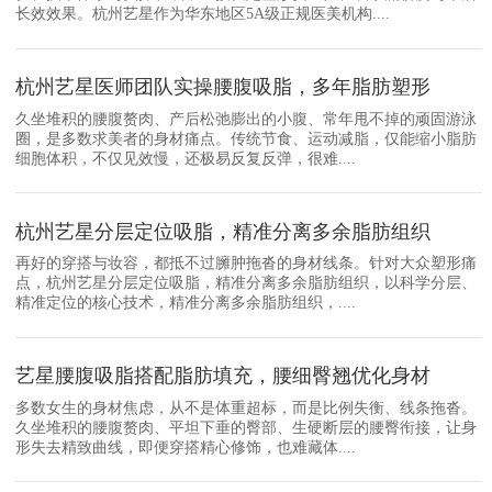
长效效果。杭州艺星作为华东地区5A级正规医美机构....
杭州艺星医师团队实操腰腹吸脂，多年脂肪塑形
久坐堆积的腰腹赘肉、产后松弛膨出的小腹、常年甩不掉的顽固游泳
圈，是多数求美者的身材痛点。传统节食、运动减脂，仅能缩小脂肪
细胞体积，不仅见效慢，还极易反复反弹，很难....
杭州艺星分层定位吸脂，精准分离多余脂肪组织
再好的穿搭与妆容，都抵不过臃肿拖沓的身材线条。针对大众塑形痛
点，杭州艺星分层定位吸脂，精准分离多余脂肪组织，以科学分层、
精准定位的核心技术，精准分离多余脂肪组织，....
艺星腰腹吸脂搭配脂肪填充，腰细臀翘优化身材
多数女生的身材焦虑，从不是体重超标，而是比例失衡、线条拖沓。
久坐堆积的腰腹赘肉、平坦下垂的臀部、生硬断层的腰臀衔接，让身
形失去精致曲线，即便穿搭精心修饰，也难藏体....