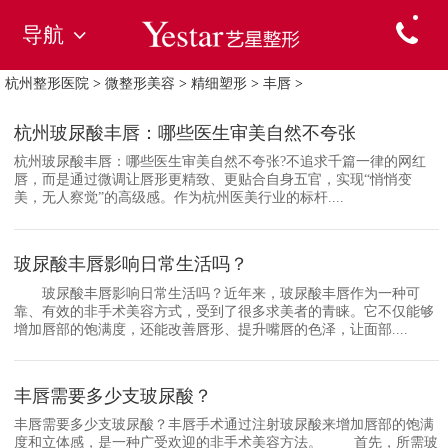
导航
杭州整形医院
>
微整形美容
>
精细塑形
>
丰唇
>
杭州玻尿酸丰唇：哪些医生审美自然不夸张
杭州玻尿酸丰唇：哪些医生审美自然不夸张?不追求千篇一律的网红
唇，而是通过微调让唇形更精致、更贴合自身五官，实现“悄悄变
美，无人察觉”的高级感。作为杭州医美行业的标杆....
玻尿酸丰唇影响日常生活吗？
玻尿酸丰唇影响日常生活吗？近年来，玻尿酸丰唇作为一种可
靠、有效的非手术美容方式，受到了很多求美者的青睐。它不仅能够
增加唇部的饱满度，还能改善唇形、提升嘴唇的色泽，让面部....
丰唇需要多少支玻尿酸？
丰唇需要多少支玻尿酸？丰唇手术通过注射玻尿酸来增加唇部的饱满
度和立体感，是一种广受欢迎的非手术美容方法。 首先，所需玻