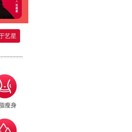
于艺星
脂瘦身