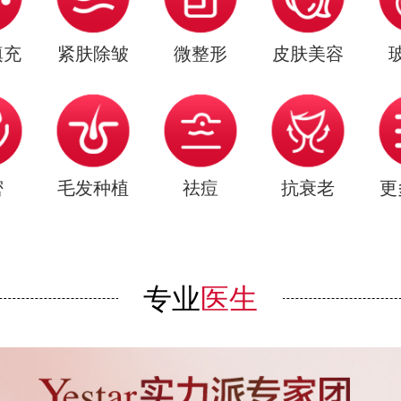
填充
紧肤除皱
微整形
皮肤美容
密
毛发种植
祛痘
抗衰老
更
专业
医生