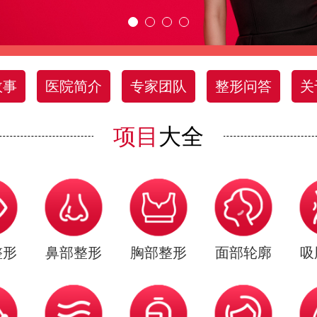
故事
医院简介
专家团队
整形问答
关
项目
大全
整形
鼻部整形
胸部整形
面部轮廓
吸