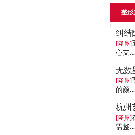
整形
纠结
[隆鼻]
心支...
无数
[隆鼻]
的颜...
杭州
[隆鼻]
需整...