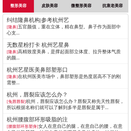
整形美容
皮肤美容
微整形美容
抗衰老美容
纠结隆鼻机构|参考杭州艺
五官颜值，重在立体，精在鼻型。鼻子作为面部中
[隆鼻]
心支...
无数星粉打卡 杭州艺星鼻
高精致度美鼻，是撑起面部立体度、拉升整体气质
[隆鼻]
的颜...
杭州艺星医美鼻部塑形口
在杭州医美市场中，鼻部塑形是热度居高不下的刚
[隆鼻]
需整...
杭州，唇裂应该怎么办？
杭州，唇裂应该怎么办？唇裂又称先天性唇裂，
[兔唇唇裂]
所以根据名称们就可以了解到多半是唇裂是属于...
杭州腰腹部环形吸脂的注
女人在意自己的腿，在意自己的腰，在意
[腰腹部环形塑身]