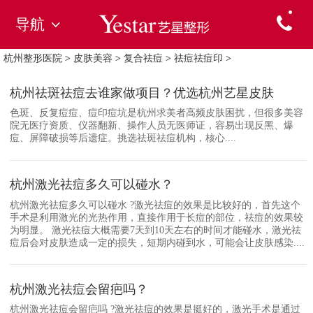
导航
杭州整形医院
>
皮肤美容
>
复合祛痘
>
祛痘祛痘印
>
杭州祛斑祛痘去谁家做项目？优选杭州艺星皮肤
色斑、反复痘痘、痘印痘坑是杭州求美者高频皮肤困扰，但很多美容
院无医疗资质、仪器翻新、操作人员无医师证，容易出现反黑、爆
痘、屏障破损等后遗症。挑选祛斑祛痘机构，核心....
杭州激光祛痘多久可以碰水？
杭州激光祛痘多久可以碰水 ?激光祛痘的效果是比较好的，首先这个
手术是利用激光的光热作用，直接作用于长痘的部位，祛痘的效果较
为明显。 激光祛痘大概需要7天到10天左右的时间才能碰水，激光祛
痘后会对皮肤造成一定的损失，短期内碰到水，可能会让皮肤感染....
杭州激光祛痘会留疤吗？
杭州激光祛痘会留疤吗 ?激光祛痘的效果是挺好的，激光手术是通过