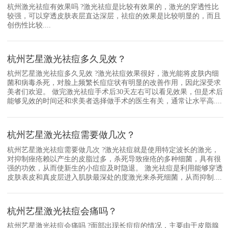
杭州激光祛痘有效果吗 ?激光祛痘是比较有效果的，激光的穿透性比
较强，可以穿透皮肤表层直达深层，祛痘的效果是比较明显的，而且
创伤性比较....
杭州艺星激光祛痘多久见效？
杭州艺星激光祛痘多久见效 ?激光祛痘效果很好，激光能将皮肤内细
菌和病毒杀死，对脸上频繁长痘症状有明显的改善作用，因此深受求
美者们欢迎。 做完激光祛痘手术后30天左右可以看见效果，但是术后
能够见效的时间还和求美者选择做手术的医生有关，通常让水平高....
杭州艺星激光祛痘需要做几次？
杭州艺星激光祛痘需要做几次 ?激光祛痘就是使用特定波长的激光，
对抑制痤疮赖以产生的皮脂过多，杀死导致痤疮的多种细菌，具有很
强的功效，从而使新生的小痘痘及时隐退。 激光祛痘是利用能够穿透
皮肤表皮和真皮层进入肌肤最深处的度激光来杀死细菌，从而抑制....
杭州艺星激光祛痘会痛吗？
杭州艺星激光祛痘会痛吗 ?面部出现长痘痘的情况，主要由于皮脂腺