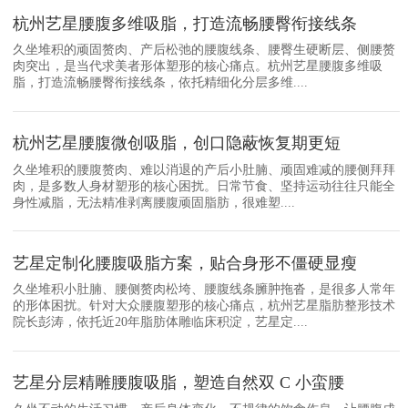
杭州艺星腰腹多维吸脂，打造流畅腰臀衔接线条
久坐堆积的顽固赘肉、产后松弛的腰腹线条、腰臀生硬断层、侧腰赘
肉突出，是当代求美者形体塑形的核心痛点。杭州艺星腰腹多维吸
脂，打造流畅腰臀衔接线条，依托精细化分层多维....
杭州艺星腰腹微创吸脂，创口隐蔽恢复期更短
久坐堆积的腰腹赘肉、难以消退的产后小肚腩、顽固难减的腰侧拜拜
肉，是多数人身材塑形的核心困扰。日常节食、坚持运动往往只能全
身性减脂，无法精准剥离腰腹顽固脂肪，很难塑....
艺星定制化腰腹吸脂方案，贴合身形不僵硬显瘦
久坐堆积小肚腩、腰侧赘肉松垮、腰腹线条臃肿拖沓，是很多人常年
的形体困扰。针对大众腰腹塑形的核心痛点，杭州艺星脂肪整形技术
院长彭涛，依托近20年脂肪体雕临床积淀，艺星定....
艺星分层精雕腰腹吸脂，塑造自然双 C 小蛮腰