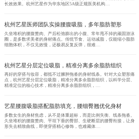
长效效果。杭州艺星作为华东地区5A级正规医美机构....
杭州艺星医师团队实操腰腹吸脂，多年脂肪塑形
久坐堆积的腰腹赘肉、产后松弛膨出的小腹、常年甩不掉的顽固游泳
圈，是多数求美者的身材痛点。传统节食、运动减脂，仅能缩小脂肪
细胞体积，不仅见效慢，还极易反复反弹，很难....
杭州艺星分层定位吸脂，精准分离多余脂肪组织
再好的穿搭与妆容，都抵不过臃肿拖沓的身材线条。针对大众塑形痛
点，杭州艺星分层定位吸脂，精准分离多余脂肪组织，以科学分层、
精准定位的核心技术，精准分离多余脂肪组织，....
艺星腰腹吸脂搭配脂肪填充，腰细臀翘优化身材
多数女生的身材焦虑，从不是体重超标，而是比例失衡、线条拖沓。
久坐堆积的腰腹赘肉、平坦下垂的臀部、生硬断层的腰臀衔接，让身
形失去精致曲线，即便穿搭精心修饰，也难藏体....