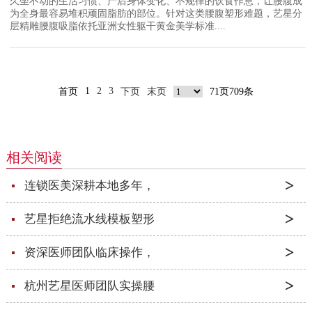
久坐不动的生活习惯、产后身体变化、不规律的饮食作息，让腰腹成
为全身最容易堆积顽固脂肪的部位。针对这类腰腹塑形难题，艺星分
层精雕腰腹吸脂依托亚洲女性躯干黄金美学标准....
1
2
3
首页
下页
末页
71页709条
相关阅读
连锁医美深耕本地多年，
艺星拒绝流水线模板塑形
资深医师团队临床操作，
杭州艺星医师团队实操腰