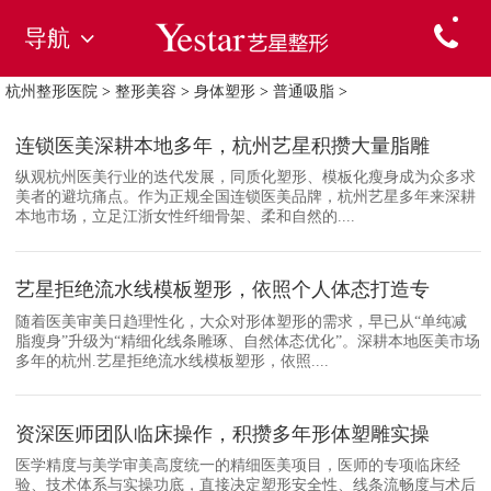
导航
杭州整形医院
>
整形美容
>
身体塑形
>
普通吸脂
>
连锁医美深耕本地多年，杭州艺星积攒大量脂雕
纵观杭州医美行业的迭代发展，同质化塑形、模板化瘦身成为众多求
美者的避坑痛点。作为正规全国连锁医美品牌，杭州艺星多年来深耕
本地市场，立足江浙女性纤细骨架、柔和自然的....
艺星拒绝流水线模板塑形，依照个人体态打造专
随着医美审美日趋理性化，大众对形体塑形的需求，早已从“单纯减
脂瘦身”升级为“精细化线条雕琢、自然体态优化”。深耕本地医美市场
多年的杭州.艺星拒绝流水线模板塑形，依照....
资深医师团队临床操作，积攒多年形体塑雕实操
医学精度与美学审美高度统一的精细医美项目，医师的专项临床经
验、技术体系与实操功底，直接决定塑形安全性、线条流畅度与术后