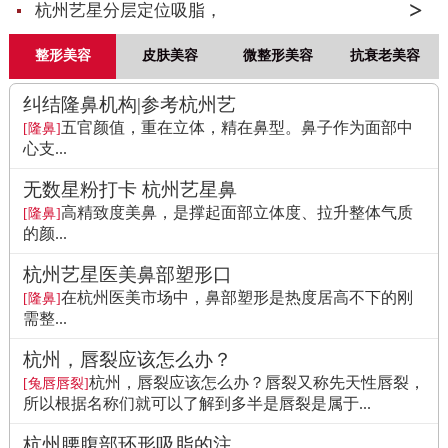
杭州艺星分层定位吸脂，
整形美容
皮肤美容
微整形美容
抗衰老美容
纠结隆鼻机构|参考杭州艺
五官颜值，重在立体，精在鼻型。鼻子作为面部中
[隆鼻]
心支...
无数星粉打卡 杭州艺星鼻
高精致度美鼻，是撑起面部立体度、拉升整体气质
[隆鼻]
的颜...
杭州艺星医美鼻部塑形口
在杭州医美市场中，鼻部塑形是热度居高不下的刚
[隆鼻]
需整...
杭州，唇裂应该怎么办？
杭州，唇裂应该怎么办？唇裂又称先天性唇裂，
[兔唇唇裂]
所以根据名称们就可以了解到多半是唇裂是属于...
杭州腰腹部环形吸脂的注