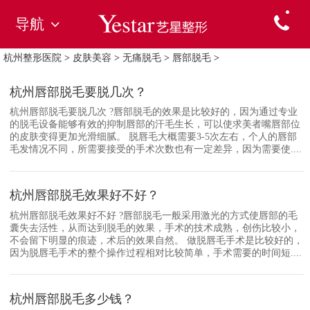
导航
杭州整形医院
>
皮肤美容
>
无痛脱毛
>
唇部脱毛
>
杭州唇部脱毛要脱几次？
杭州唇部脱毛要脱几次 ?唇部脱毛的效果是比较好的，因为通过专业
的脱毛设备能够有效的抑制唇部的汗毛生长，可以使求美者嘴唇部位
的皮肤变得更加光滑细腻。 脱唇毛大概需要3-5次左右，个人的唇部
毛发情况不同，所需要接受的手术次数也有一定差异，因为需要使....
杭州唇部脱毛效果好不好？
杭州唇部脱毛效果好不好 ?唇部脱毛一般采用激光的方式使唇部的毛
囊失去活性，从而达到脱毛的效果，手术的技术成熟，创伤比较小，
不会留下明显的痕迹，术后的效果自然。 做脱唇毛手术是比较好的，
因为脱唇毛手术的整个操作过程相对比较简单，手术需要的时间短....
杭州唇部脱毛多少钱？