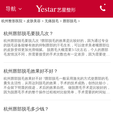
导航
杭州整形医院
>
皮肤美容
>
无痛脱毛
>
唇部脱毛
>
杭州唇部脱毛要脱几次？
杭州唇部脱毛要脱几次 ?唇部脱毛的效果是比较好的，因为通过专业
的脱毛设备能够有效的抑制唇部的汗毛生长，可以使求美者嘴唇部位
的皮肤变得更加光滑细腻。 脱唇毛大概需要3-5次左右，个人的唇部
毛发情况不同，所需要接受的手术次数也有一定差异，因为需要使....
杭州唇部脱毛效果好不好？
杭州唇部脱毛效果好不好 ?唇部脱毛一般采用激光的方式使唇部的毛
囊失去活性，从而达到脱毛的效果，手术的技术成熟，创伤比较小，
不会留下明显的痕迹，术后的效果自然。 做脱唇毛手术是比较好的，
因为脱唇毛手术的整个操作过程相对比较简单，手术需要的时间短....
杭州唇部脱毛多少钱？